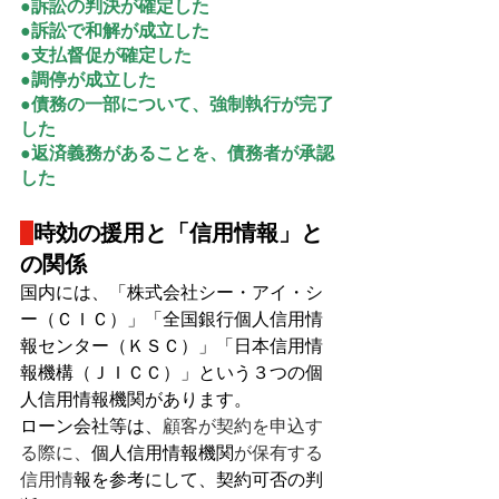
●訴訟の判決が確定した
●訴訟で和解が成立した
●支払督促が確定した
●調停が成立した
●債務の一部について、強制執行が完了
した
●返済義務があることを、債務者が承認
した
時効の援用と「信用情報」と
の関係
国内には、
「株式会社シー・アイ・シ
ー（ＣＩＣ）」「全国銀行個人信用情
報センター（ＫＳＣ）」「日本信用情
報機構（ＪＩＣＣ）」という３つの個
人信用情報機関があります
。
ローン会社等は、
顧客が契約を申込す
る際に、
個人信用情報機関
が保有する
信用情
報を参考にして、契約可否の判