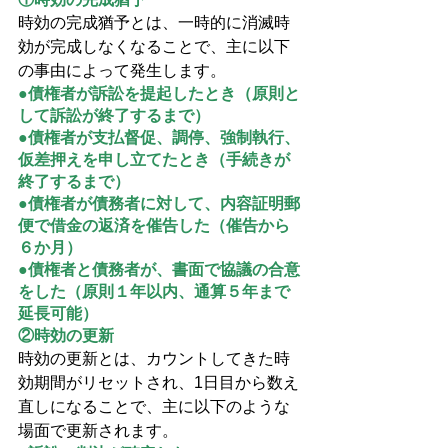
時効の完成猶予とは、一時的に消滅時
効が完成しなくなることで、主に以下
の事由によって発生します。
●債権者が訴訟を提起したとき（原則と
して訴訟が終了するまで）
●債権者が支払督促、調停、強制執行、
仮差押えを申し立てたとき（手続きが
終了するまで）
●債権者が債務者に対して、内容証明郵
便で借金の返済を催告した（催告から
６か月）
●債権者と債務者が、書面で協議の合意
をした（原則１年以内、通算５年まで
延長可能）
②時効の更新
時効の更新とは、カウントしてきた時
効期間がリセットされ、1日目から数え
直しになることで、主に以下のような
場面で更新されます。