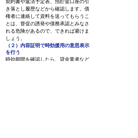
契約書や返済予定表、預貯金口座の引
き落とし履歴などから確認します。債
権者に連絡して資料を送ってもらうこ
とは、督促の誘発や債務承認とみなさ
れる危険があるので、できれば避けま
しょう。
（２）内容証明で時効援用の意思表示
を行う
時効期間を確認したら、貸金業者など
の債務者に対して「消滅時効が完成し
たので、借金の返済義務を免れた」旨
を主張します。内容証明郵便によって
時効援用通知書を送る方法が一般的で
す。
内容証明を送付したあと
（１）相手が誠実に対応してくれる場
合は多くないと考えるべき
内容証明に対して、電話連絡や文書な