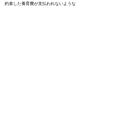
約束した養育費が支払われないような
場合は、速やかに回収対応を行わなけ
ればなりません。
まずは、元夫に連絡をとり、養育費の
支払いについて協議しましょう。
相手が連絡しても反応がない場合は、
内容証明郵便による書面送付を検討し
ます。
内容証明郵便を送ることで、元夫に心
理的なプレッシャーを与えることがで
きるほか、言い逃れを防ぎ、慰謝料請
求権の時効の完成を６か月間猶予でき
るといったメリットもあります。
内容証明の文案については、行政書士
などの専門家にご相談ください。
なお、内容証明郵便が功を奏しない場
合は、法的手続にすすむべきでしょ
う。
交渉や訴訟を自分で対応するのは負担