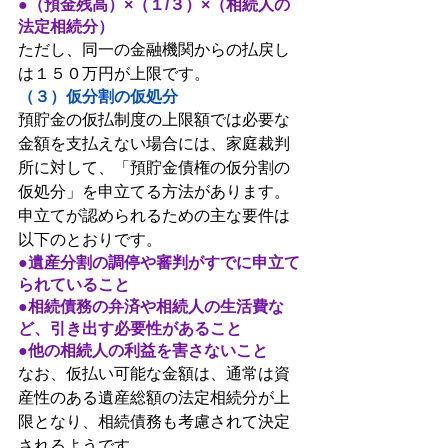
●（預金残高）×（１/３）×（相続人の
法定相続分）
ただし、同一の金融機関からの払戻し
は１５０万円が上限です。
（３）仮分割の仮処分
預貯金の仮払制度の上限額では必要な
金額を支払えない場合には、家庭裁判
所に対して、「預貯金債権の仮分割の
仮処分」を申立てる方法があります。
申立てが認められるための主な要件は
以下のとおりです。
●遺産分割の調停や審判がすでに申立て
られていること
●相続債務の弁済や相続人の生活費な
ど、引き出す必要性があること
●他の相続人の利益を害さないこと
なお、仮払い可能な金額は、通常は資
産性のある遺産総額の法定相続分が上
限となり、相続債務も考慮されて決定
されるようです。