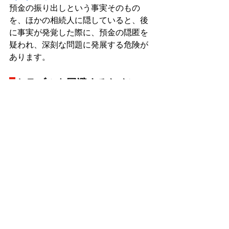
預金の振り出しという事実そのもの
を、ほかの相続人に隠していると、後
に事実が発覚した際に、預金の隠匿を
疑われ、深刻な問題に発展する危険が
あります。
トラブルを回避するために
たとえ、葬儀費用などの必要な支出の
ために使うためであっても、安易に預
金を引き出すと、自分以外の相続人か
ら、不当利得返還請求や損害賠償請求
をされる可能性があります。
また、単純承認したとみなされ、被相
続人に多額の借金があったとしても、
相続放棄できなくなるリスクがあるこ
とにも注意が必要です。
紹介したトラブルを完全に避けるため
には、口座の名義人が亡くなったこと