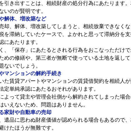
を引き出すことは、相続財産の処分行為にあたります。
ないのが賢明です。
や解体、増改築など
売却、解体、増改築してしまうと、相続放棄できなくな
税を滞納していたケースで、よかれと思って滞納分を支
認にあたります。
く、「保存」にあたるとされる行為をおこなっただけで
ための修繕や、第三者が無断で使っている土地を返して
題ないでしょう。
やマンションの解約手続き
いた賃貸アパートやマンションの賃貸借契約を相続人が
法定単純承認にあたるおそれがあります。
によって貸主や管理会社側から解約されてしまった場合
はいえないため、問題はありません。
る家財や自動車の売却
、遺品に思わぬ財産価値が認められる場合もあるので、
避けたほうが無難です。