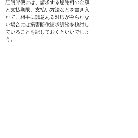
証明郵便には、請求する慰謝料の金額
と支払期限、支払い方法などを書き入
れて、相手に誠意ある対応がみられな
い場合には損害賠償請求訴訟を検討し
ていることを記しておくといいでしょ
う。
（３）示談書を作成する
相手と話し合い、慰謝料について合意
ができたら「示談書」を作成して、合
意内容に従って慰謝料を支払ってもら
います。
（４）最終的には裁判に訴える
話し合いによっては解決できない場合
は、慰謝料請求訴訟を起こして損害賠
償請求を行い、判決によって相手に慰
謝料を支払わせることも視野に入れて
検討すべきです。
既婚者と知ったらすぐに別れ