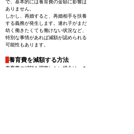
で、基本的には養育費の金額に影響は
ありません。
しかし、再婚すると、再婚相手を扶養
する義務が発生します。連れ子がまだ
幼く働きたくても働けない状況など、
特別な事情があれば減額が認められる
可能性もあります。
養育費を減額する方法
養育費の減額を調整したい場合は、ま
ずは、当事者間で話し合うことが必要
ですが、話し合いや合意が難しい場合
は、家庭裁判所に養育費の減額調停を
申し立てます。
養育費の算出について、多くの場合、
「養育費算定表」のサンプルにしたが
って、夫婦の年収や子供の数や年齢に
応じて養育費額を算定しますが、再婚
後の状況は、離婚時とは変わっている