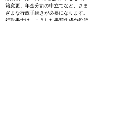
籍変更、年金分割の申立てなど、さま
ざまな行政手続きが必要になります。
行政書士は、こうした書類作成や役所
提出に関するサポートを得意としてい
ます。
手続きが苦手な方や忙しい方にとっ
て、行政書士は心強い存在です。
離婚を行政書士に依頼する場
合の注意点
離婚に関して行政書士に依頼できるの
は、主に書類作成や行政手続きのサポ
ートです。弁護士のように相手との交
渉や、裁判への同行はできません。
しかし、条件に合意済みで、あとは文
書を作成するだけといったケースで
は、行政書士に依頼することで費用を
抑えながらスムーズに進めることが可