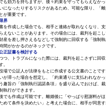
でも効力を持ちますが、後々約束を守ってもらえなかっ
いになったりするリスクがあるため、可能な限り、「離
とが重要です。
限界
書を作成した場合でも、相手と連絡が取れなくなり、支
らえないことがあります。その場合には、裁判を起こし
財産を差し押さえるなどして強制的に回収する「強制執
時間がかかるのがネックです。
公正証書を検討する
つつ、トラブルになった際には、裁判を起こさずに回収
す。
役場で公証人が法律をもとに作成する公文書のことです
いが滞った場合を想定し、「約束通りに支払われなかっ
う趣旨の「強制執行認諾条項」を盛り込んでおけば、裁
制執行ができます。
後でも作成は可能です。離婚後に「やっぱり慰謝料がほ
ためて条件を決めたい」と考えた場合に、相手が同意す