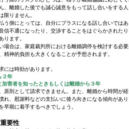
ん、離婚した後でも誠心誠意をもって話し合いをする人
は限りません。
払う側にとっては、自分にプラスになる話し合いではあ
音信不通になったり、交渉することをはぐらかされたり
あります。
い場合は、
家庭裁判所における離婚調停を検討する必要
、精神的負担も大きくなることが予想されます。
求には時効があります。
ら２年
と加害者を知ったときもしくは離婚から３年
、原則として請求できません。また、離婚から時間が経
慣れ、慰謝料などの支払いに後ろ向きになる傾向があり
を早期に着手するべきでしょう。
の重要性