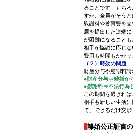
ることです。
もちろ
すが、全員がそうと
慰謝料や養育費を支
届を提出した途端に
が困難になることも
相手が協議に応じな
費用も時間もかかり
（２）時効の問題
財産分与や慰謝料請
●財産分与⇒離婚か
●慰謝料⇒不法行為
この期間を過ぎれば
相手も新しい生活に
て、できるだけ交渉
離婚公正証書