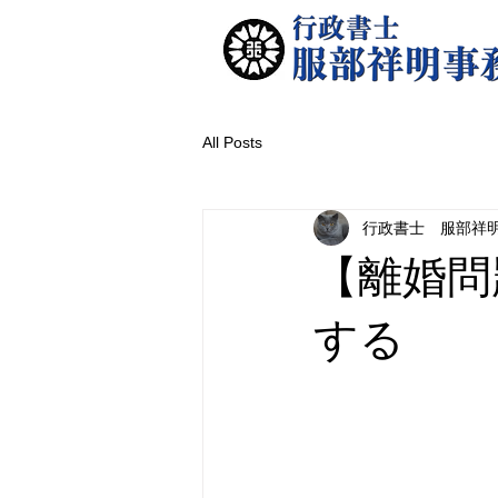
All Posts
行政書士 服部祥
【離婚問
する