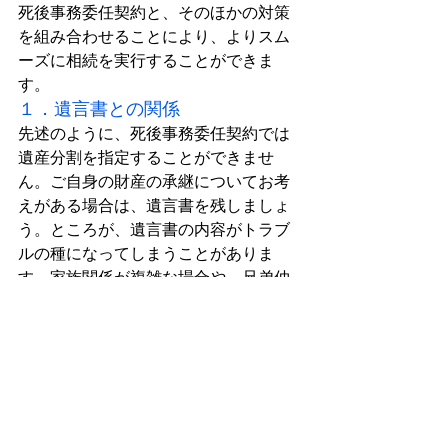
死後事務委任契約と、そのほかの対策
を組み合わせることにより、よりスム
ーズに相続を実行することができま
す。
１．遺言書との関係
先述のように、死後事務委任契約では
遺産分割を指定することができませ
ん。ご自身の財産の承継についてお考
えがある場合は、遺言書を残しましょ
う。ところが、遺言書の内容がトラブ
ルの種になってしまうことがありま
す。家族関係が複雑な場合や、兄弟仲
が悪い場合などは、遺言書で遺産分割
を決めたとしても、その通りに実行さ
れるどうかの保証はありません。たと
え遺言書の内容が法的に有効であって
も、相続人全員が合意しなければ遺言
は執行されないのです。話がこじれて
しまうと、最悪、家庭裁判所での調停