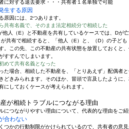
者に対する退去要求・・・共有者１名単独で可能
発生する原因
る原因には、2つあります。
ら共有名義で、そのまま
法定相続分
で相続した
が他人（E）と不動産を共有しているケースでは、Dが
）が共有で相続すると、「他人（E）と、（D）の子ども
す。この先、この不動産の共有状態を放置しておくと、
がすすんでしまいます。
初めて共有名義となった
った場合、相続した不動産を、「とりあえず」配偶者と
きどきみられます。そのほか、冒頭で言及したように、
有にしておくケースが考えられます。
動産が相続トラブルにつながる理由
ルにつながりやすい理由について、代表的な理由をご紹
が合わない
くつかの行動制限がかけられているので、共有者の意見