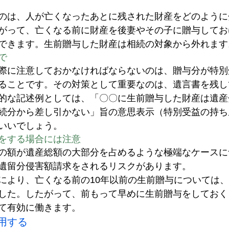
のは、人が亡くなったあとに残された財産をどのように
がって、亡くなる前に財産を後妻やその子に贈与してお
できます。生前贈与した財産は相続の対象から外れます
で
際に注意しておかなければならないのは、贈与分が特別
ることです。その対策として重要なのは、遺言書を残し
的な記述例としては、「〇〇に生前贈与した財産は遺産
続分から差し引かない」旨の意思表示（特別受益の持ち
いいでしょう。
をする場合には注意
の額が遺産総額の大部分を占めるような極端なケースに
遺留分侵害額請求をされるリスクがあります。
により、亡くなる前の10年以前の生前贈与については
した。したがって、前もって早めに生前贈与をしておく
て有効に働きます。
用する