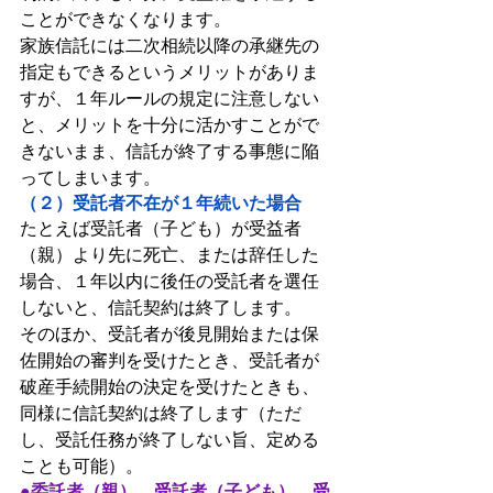
ことができなくなります。
家族信託には二次相続以降の承継先の
指定もできるというメリットがありま
すが、１年ルールの規定に注意しない
と、メリットを十分に活かすことがで
きないまま、信託が終了する事態に陥
ってしまいます。
（２）受託者不在が１年続いた場合
たとえば受託者（子ども）が受益者
（親）より先に死亡、または辞任した
場合、１年以内に後任の受託者を選任
しないと、信託契約は終了します。
そのほか、受託者が後見開始または保
佐開始の審判を受けたとき、受託者が
破産手続開始の決定を受けたときも、
同様に信託契約は終了します（ただ
し、受託任務が終了しない旨、定める
ことも可能）。
●委託者（親）、受託者（子ども）、受