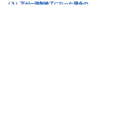
（３）万が一強制終了になった場合の
対策を立てておく
意図せずに信託が終了してしまった場
合、信託財産が誰のものになるかとい
う問題が起こります。信託が終了した
場合の信託財産の帰属先を記載する旨
を契約書に盛り込んでおけば、そのよ
うな混乱を避けることができます。
家族信託契約の構築はプロに
お任せください
家族信託は、家族構成や財産状態など
によって、その契約の中身は独自のも
のになります。自由度が大きく、長期
間にわたる契約になるので、契約の内
容には、リスク回避のためのあらゆる
対策を盛り込んでおく必要がありま
す。