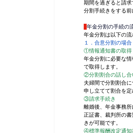
期間を過ぎると請求
分割手続きをする前
年金分割の手続の
年金分割は以下の流
１．合意分割の場合
①情報通知書の取得
年金分割に必要な情
で取得します。
②分割割合の話し合
夫婦間で分割割合に
申し立てて割合を定
③請求手続き
離婚後、年金事務所
正証書、裁判所の書
きが可能です。
④標準報酬改定通知