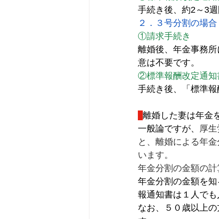
手続き後、約2～3
２．３号分割の場合
①請求手続き
離婚後、年金事務所
意は不要です。
②標準報酬改定通知
手続き後、「標準報
離婚した妻は年金
一般論ですが、
厚生
と、離婚による年金分
います。
年金分割の金額の計
年金分割の金額を知
報通知書は１人でも
なお、５０歳以上の