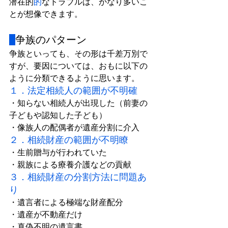
潜在的
的
なトラブルは、かなり多いこ
とが想像できます。
争族のパターン
争族といっても、その形は千差万別で
すが、要因については、おもに以下の
ように分類できるように思います。
１．法定相続人の範囲が不明確
・知らない相続人が出現した（前妻の
子どもや認知した子ども）
・像族人の配偶者が遺産分割に介入
２．相続財産の範囲が不明瞭
・生前贈与が行われていた
・親族による療養介護などの貢献
３．相続財産の分割方法に問題あ
り
・遺言者による極端な財産配分
・遺産が不動産だけ
・真偽不明の遺言書