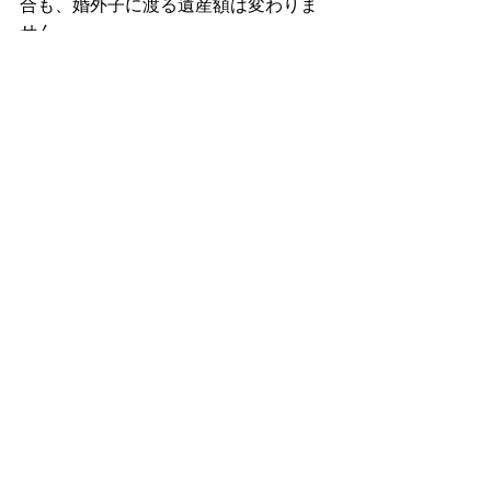
合も、婚外子に渡る遺産額は変わりま
せん。
・妻…５０００万円（２５％）
・実子…１億２５００万円（６２．
５％）
・婚外子…２５００万円（１２．
５％）
生命保険による争族対策
生命保険を嫌う方も多いですが、この
ような争族対策としての使い方もあり
ます。今回は妻による争族対策として
紹介しましたが、妻や実子に相応の遺
産を渡すための対策として、夫が自ら
生命保険をかけるパターンも考えられ
ます。
婚外子
の存在や死後認知という事実に
関しては、心の問題として、妻として
納得できない感情が生まれるのは当然