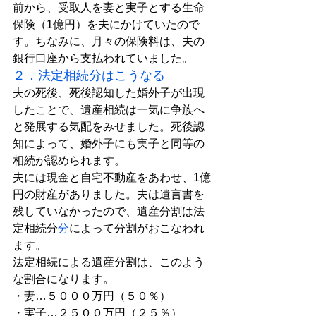
前から、受取人を妻と実子とする生命
保険（1億円）を夫にかけていたので
す。ちなみに、月々の保険料は、夫の
銀行口座から支払われていました。
２．
法定相続分
はこうなる
夫の死後、死後認知した婚外子が出現
したことで、遺産相続は一気に争族へ
と発展する気配をみせました。死後認
知によって、婚外子
に
も実子と同等の
相続が認められます。
夫には現金と自宅不動産をあわせ、1億
円の財産がありました。夫は遺言書を
残していなかったので、遺産分割は法
定相続分
分
によって分割がおこなわれ
ます。
法定相続による遺産分割は、このよう
な割合になります。
・妻…５０００万円（５０％）
・実子…２５００万円（２５％）