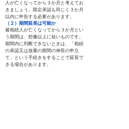
人が亡くなってから３か月と考えてお
きましょう。限定承認も同じく３か月
以内に申告する必要があります。
（２）期間延長は可能か
被相続人が亡くなってから３か月とい
う期間は、想像以上に短いものです。
期間内に判断できないときは、「相続
の承認又は放棄の期間の伸長の申立
て」という手続きをすることで延長で
きる場合があります。
相続放棄の手続きの流れ
相続放棄の申述人（申し立てをする
人）は、相続人本人です。手続きは家
庭裁判所でおこないますが、おおむね
以下の流れになります。
（１）必要書類を準備する
・被相続人の
相続放棄申述書
、除籍謄
本、住民票