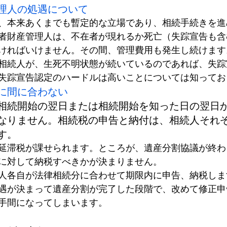
理人の処遇について
、本来あくまでも暫定的な立場であり、相続手続きを進
者財産管理人は、不在者が現れるか死亡（失踪宣告も含
ければいけません。その間、管理費用も発生し続けます
相続人が、生死不明状態が続いているのであれば、失踪
失踪宣告認定のハードルは高いことについては知ってお
に間に合わない
相続開始の翌日
または相続開始を知った日の翌日か
なりません。相続税の申告と納付は、相続人それ
す。
延滞税が課せられます。ところが、遺産分割協議が終わ
に対して納税すべきかが決まりません。
人各自が法律相続分に合わせて期限内に申告、納税しま
遇が決まって遺産分割が完了した段階で、改めて修正申
手間になってしまいます。