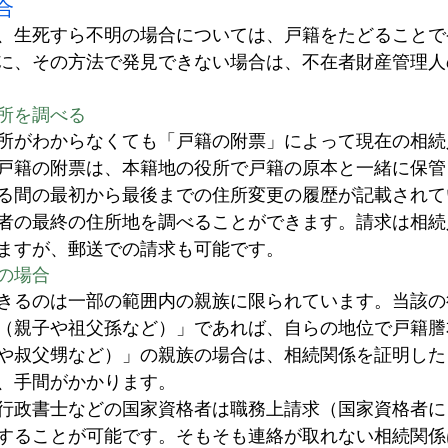
合
、生死すら不明の場合については、戸籍をたどることで
に、その方法で発見できない場合は、不在者財産管理人
所を調べる
所がわからなくても「戸籍の附票」によって現在の相続
戸籍の附票は、本籍地の役所で戸籍の原本と一緒に保管
る間の最初から最後までの住所変更の履歴が記載されて
者の最終の住所地を調べることができます。請求は相続
ますが、郵送での請求も可能です。
の場合
きるのは一部の範囲内の親族に限られています。当該の
（親子や祖父孫など）」であれば、自らの地位で戸籍謄
や叔父甥など）」の親族の場合は、相続関係を証明した
、手間がかかります。
行政書士などの国家資格者は職務上請求（国家資格者に
することが可能です。そもそも連絡が取れない相続関係