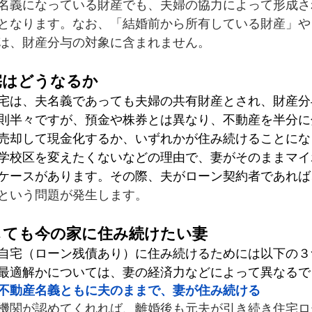
名義になっている財産でも、夫婦の協力によって形成さ
となります。なお、「結婚前から所有している財産」や
は、財産分与の対象に含まれません。
宅はどうなるか
宅は、夫名義であっても夫婦の共有財産とされ、財産分
則半々ですが、預金や株券とは異なり、不動産を半分に
売却して現金化するか、いずれかが住み続けることにな
学校区を変えたくないなどの理由で、妻がそのままマイ
ケースがあります。その際、夫がローン契約者であれば
という問題が発生します。
しても今の家に住み続けたい妻
自宅（ローン残債あり）に住み続けるためには以下の３
最適解かについては、妻の経済力などによって異なるで
不動産名義ともに夫のままで、妻が住み続ける
機関が認めてくれれば、離婚後も元夫が引き続き住宅ロ