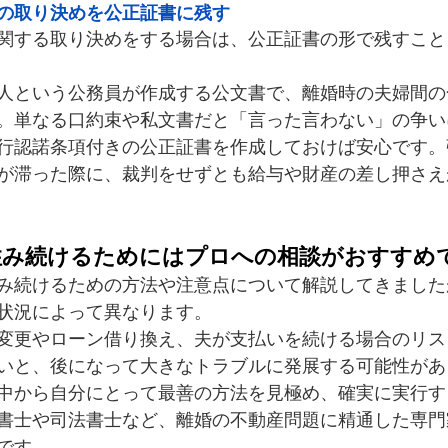
の取り決めを公正証書に残す
関する取り決めをする場合は、公正証書の形で残すこと
人という公務員が作成する公文書で、離婚時の夫婦間の
。単なる口約束や私文書だと「言った言わない」の争い
行認諾条項付きの公正証書を作成しておけば安心です。
が滞った際に、裁判をせずとも給与や財産の差し押さえ
住み続けるためにはプロへの相談がおすすめ
み続けるための方法や注意点について解説してきました
状況によって異なります。
変更やローン借り換え、夫が支払いを続ける場合のリス
いと、後になって大きなトラブルに発展する可能性があ
中から自分にとって最善の方法を見極め、確実に実行す
書士や司法書士など、離婚の不動産問題に精通した専門
です。