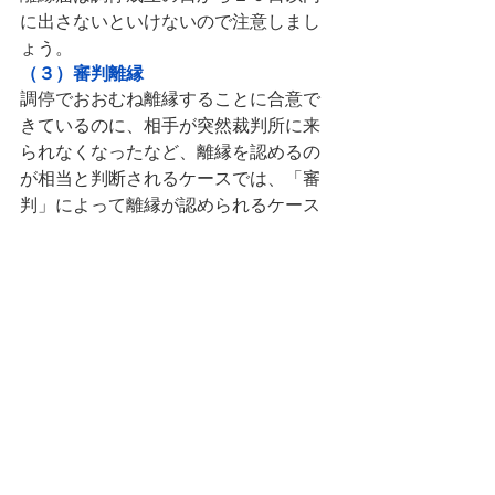
に出さないといけないので注意しまし
ょう。
（３）審判離縁
調停でおおむね離縁することに合意で
きているのに、相手が突然裁判所に来
られなくなったなど、離縁を認めるの
が相当と判断されるケースでは、「審
判」によって離縁が認められるケース
もあります。
審判が成立すると、自宅宛てに「審判
書」が届きます。その後２週間経つと
審判が確定し、裁判所に申請して確定
証明書を入手します。
審判書と確定証明書を役所に持参すれ
ば離縁届を有効に提出できます。
（４）裁判離縁
調停でも養子が養子縁組解消に同意し
ない場合は、離縁裁判によって離縁す
るしかありません。ただし、裁判で離