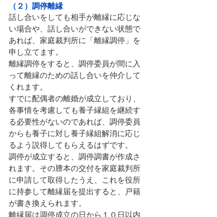
（２）調停離縁
話し合いをしても相手が離縁に応じな
い場合や、話し合いができない状態で
あれば、家庭裁判所に「離縁調停」を
申し立てます。
離縁調停をすると、調停委員が間に入
って離縁のための話し合いを仲介して
くれます。
すでに配偶者の離婚が成立しており、
各事情を考慮しても養子縁組を継続す
る必要性がないのであれば、調停委員
からも養子に対し養子縁組解消に応じ
るよう説得してもらえるはずです。
調停が成立すると、調停調書が作成さ
れます。その謄本の交付を家庭裁判所
に申請して取得したうえ、これを役所
に持参して離縁届を提出すると、戸籍
が書き換えられます。
離縁届は調停成立の日から１０日以内