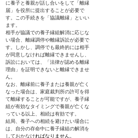
に養子と養親が話し合いをして「離縁
届」を役所に提出することが必要で
す。この手続きを「協議離縁」といい
ます。
相手が協議での養子縁組解消に応じな
い場合、離縁調停や離縁訴訟が必要で
す。しかし、調停でも最終的には相手
が同意しなければ離縁できませんし、
訴訟においては、「法律が認める離縁
理由」を証明できないと離縁できませ
ん。
なお、離縁前に養子または養親が亡く
なった場合は、家庭裁判所の許可を得
て離縁することが可能ですが、養子縁
組が有効なタイミングで養親が亡くな
っている以上、相続は有効です。
結局、養子への相続を避けたい場合に
は、自分の存命中に養子縁組の解消を
しておかなけ
ればなりません。