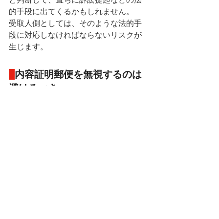
的手段に出てくるかもしれません。
受取人側としては、そのような法的手
段に対応しなければならないリスクが
生じます。
内容証明郵便を無視するのは
避けるべき
内容証明郵便が届いた際には、よほど
の事情がない限り、中身を確認した方
がよいです。
受け取り拒否をすると、相手の要求が
わからないのと同時に、なにより、相
手の感情を逆なでして、
最終的に訴訟
などの強硬手段に発展してしまう危険
があります。
事案にもよりますが、適切な交渉を行
えば、訴訟を回避し、交渉による円満
解決ができる余地は多分にあります。