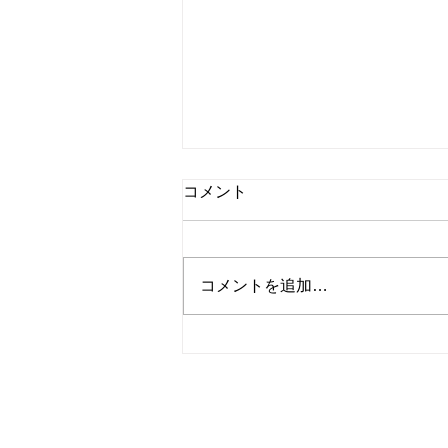
コメント
コメントを追加…
【相続問題】遺言書はいつ作
成するべきか