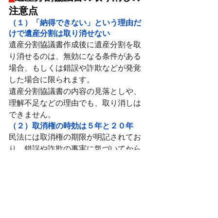
注意点
（１）「納得できない」という理由だ
けで遺産分割は取り消せない
遺産分割協議書作成後に遺産分割を取
り消せるのは、無効になる条件がある
場合、もしくは錯誤や詐欺などが発覚
した場合に限られます。
遺産分割協議書の内容の見落としや、
理解不足などの理由でも、取り消しは
できません。
（２）取消権の時効は５年と２０年
民法には取消権の期限が明記されてお
り、錯誤や詐欺の事実に気づいてから
５年で時効を迎えます。
また、錯誤や詐欺に気づくかどうかに
関わらず、遺産分割から２０年が経過
すると、自動的に取消権は失われ、以
降は遺産分割を取り消しできません。